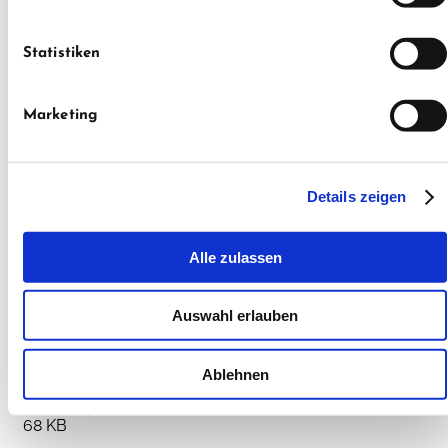
Statistiken
NÜTZLICHE INFORMATIONEN
Marketing
DOWNLOADS MACHEN DAS LEBEN
LEICHTER
Auszeichnung-CO2-Einsparung-2025-SAB.jpg
Details zeigen
295 KB
Auszeichnung-CO2-Einsparung-2025-SAB.pdf
Alle zulassen
603 KB
AGB
Auswahl erlauben
390 KB
Bedienung, Wartung und Pflege
5 MB
Ablehnen
Befreiung SOKA-Bau
68 KB